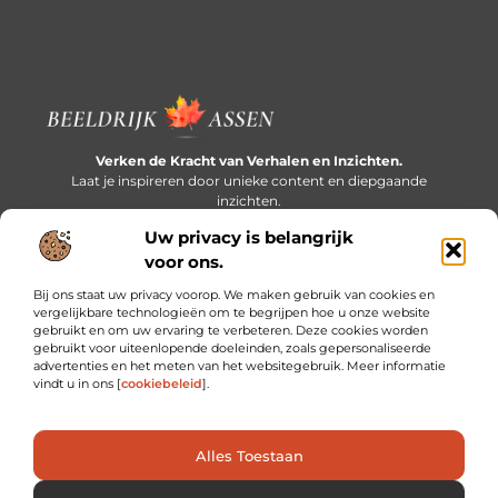
Verken de Kracht van Verhalen en Inzichten.
Laat je inspireren door unieke content en diepgaande
inzichten.
Uw privacy is belangrijk
Bericht categorie
voor ons.
Bij ons staat uw privacy voorop. We maken gebruik van cookies en
vergelijkbare technologieën om te begrijpen hoe u onze website
gebruikt en om uw ervaring te verbeteren. Deze cookies worden
Onze informatie
gebruikt voor uiteenlopende doeleinden, zoals gepersonaliseerde
advertenties en het meten van het websitegebruik. Meer informatie
Extra geld verdienen: slim bijverdienen in een druk bestaan
vindt u in ons [
cookiebeleid
].
Alles Toestaan
Website index
Cookiebeleid (EU)