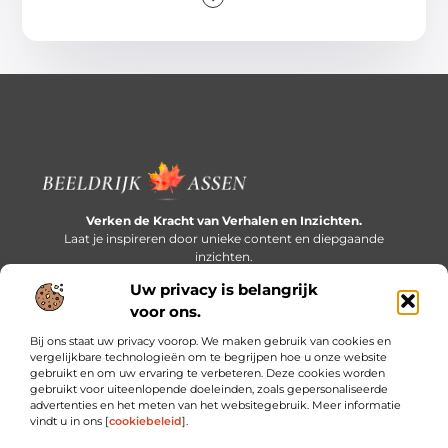
Verken de Kracht van Verhalen en Inzichten.
Laat je inspireren door unieke content en diepgaande
inzichten.
Uw privacy is belangrijk
Bericht categorie
voor ons.
Bij ons staat uw privacy voorop. We maken gebruik van cookies en
vergelijkbare technologieën om te begrijpen hoe u onze website
gebruikt en om uw ervaring te verbeteren. Deze cookies worden
Onze informatie
gebruikt voor uiteenlopende doeleinden, zoals gepersonaliseerde
advertenties en het meten van het websitegebruik. Meer informatie
Extra geld verdienen: slim bijverdienen in een druk bestaan
vindt u in ons [
cookiebeleid
].