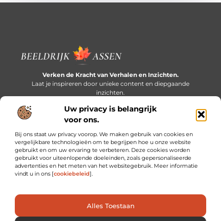
Verken de Kracht van Verhalen en Inzichten.
Laat je inspireren door unieke content en diepgaande
inzichten.
Uw privacy is belangrijk
Bericht categorie
voor ons.
Bij ons staat uw privacy voorop. We maken gebruik van cookies en
vergelijkbare technologieën om te begrijpen hoe u onze website
gebruikt en om uw ervaring te verbeteren. Deze cookies worden
Onze informatie
gebruikt voor uiteenlopende doeleinden, zoals gepersonaliseerde
advertenties en het meten van het websitegebruik. Meer informatie
Extra geld verdienen: slim bijverdienen in een druk bestaan
vindt u in ons [
cookiebeleid
].
Alles Toestaan
Website index
Cookiebeleid (EU)