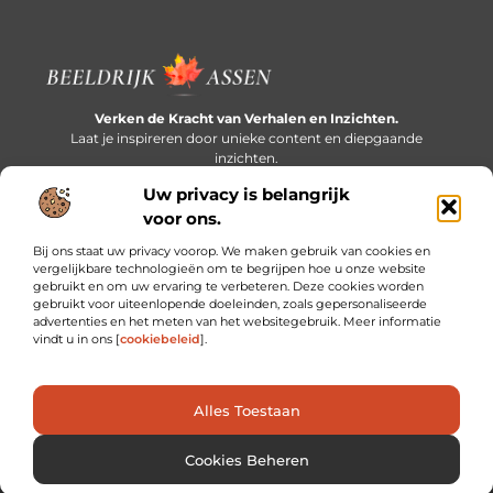
Verken de Kracht van Verhalen en Inzichten.
Laat je inspireren door unieke content en diepgaande
inzichten.
Uw privacy is belangrijk
Bericht categorie
voor ons.
Bij ons staat uw privacy voorop. We maken gebruik van cookies en
vergelijkbare technologieën om te begrijpen hoe u onze website
gebruikt en om uw ervaring te verbeteren. Deze cookies worden
Onze informatie
gebruikt voor uiteenlopende doeleinden, zoals gepersonaliseerde
advertenties en het meten van het websitegebruik. Meer informatie
Extra geld verdienen: slim bijverdienen in een druk bestaan
vindt u in ons [
cookiebeleid
].
Alles Toestaan
Website index
Cookiebeleid (EU)
@2025 www.beeldrijkassen.nl. All Right Reserved.
Cookies Beheren