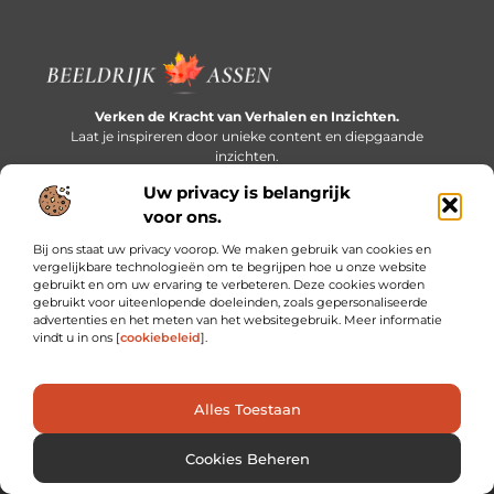
Verken de Kracht van Verhalen en Inzichten.
Laat je inspireren door unieke content en diepgaande
inzichten.
Uw privacy is belangrijk
Bericht categorie
voor ons.
Bij ons staat uw privacy voorop. We maken gebruik van cookies en
vergelijkbare technologieën om te begrijpen hoe u onze website
gebruikt en om uw ervaring te verbeteren. Deze cookies worden
Onze informatie
gebruikt voor uiteenlopende doeleinden, zoals gepersonaliseerde
advertenties en het meten van het websitegebruik. Meer informatie
Extra geld verdienen: slim bijverdienen in een druk bestaan
vindt u in ons [
cookiebeleid
].
Alles Toestaan
Website index
Cookiebeleid (EU)
@2025 www.beeldrijkassen.nl. All Right Reserved.
Cookies Beheren