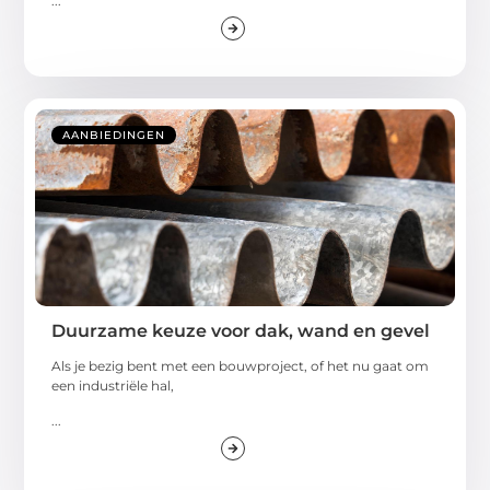
...
AANBIEDINGEN
Duurzame keuze voor dak, wand en gevel
Als je bezig bent met een bouwproject, of het nu gaat om
een industriële hal,
...