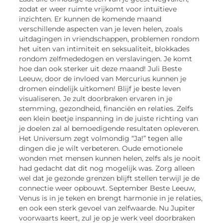
zodat er weer ruimte vrijkomt voor intuïtieve
inzichten. Er kunnen de komende maand
verschillende aspecten van je leven helen, zoals
uitdagingen in vriendschappen, problemen rondom
het uiten van intimiteit en seksualiteit, blokkades
rondom zelfmededogen en verslavingen. Je komt
hoe dan ook sterker uit deze maand! Juli Beste
Leeuw, door de invloed van Mercurius kunnen je
dromen eindelijk uitkomen! Blijf je beste leven
visualiseren. Je zult doorbraken ervaren in je
stemming, gezondheid, financiën en relaties. Zelfs
een klein beetje inspanning in de juiste richting van
je doelen zal al bemoedigende resultaten opleveren.
Het Universum zegt volmondig “Ja!” tegen alle
dingen die je wilt verbeteren. Oude emotionele
wonden met mensen kunnen helen, zelfs als je nooit
had gedacht dat dit nog mogelijk was. Zorg alleen
wel dat je gezonde grenzen blijft stellen terwijl je de
connectie weer opbouwt. September Beste Leeuw,
Venus is in je teken en brengt harmonie in je relaties,
en ook een sterk gevoel van zelfwaarde. Nu Jupiter
voorwaarts keert, zul je op je werk veel doorbraken