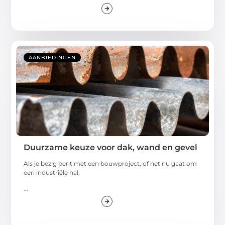
AANBIEDINGEN
Duurzame keuze voor dak, wand en gevel
Als je bezig bent met een bouwproject, of het nu gaat om
een industriële hal,
...