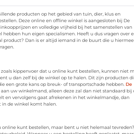
illende producten op het gebied van tuin, dier, klus en
stellen. Deze online en offline winkel is aangesloten bij De
inkoopprijzen en volledige vrijheid bij het samenstellen van
el hebben hun eigen specialismen. Heeft u dus vragen over 
l product? Dan is er altijd iemand in de buurt die u hiermee
vragen.
zoals kippenvoer dat u online kunt bestellen, kunnen niet 
 u dan zelf bij de winkel op te halen. Dit zijn producten d
die een grote kans op breuk- of transportschade hebben.
De
aan uw winkelmand, alleen deze zal dan niet standaard bij
lt en vervolgens gaat afrekenen in het winkelmandje, dan
t in de winkel komt halen.
 u online kunt bestellen, maar bent u niet helemaal tevreden
retourbeleid. Wanneer u een bestelling heeft geplaatst, maar