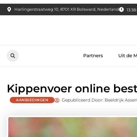
Harlingerstraatweg 10, 8701 XR Bolsward, Nederland
13:38
Partners
Uit de 
Kippenvoer online best
Gepubliceerd Door: Beeldrijk Asse
AANBIEDINGEN