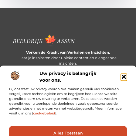
Verken de Kracht van Verhalen en Inzichten.
Laat je inspireren door unieke content en diepgaande
inzichten.
Uw privacy is belangrijk
Bericht categorie
voor ons.
Bij ons staat uw privacy voorop. We maken gebruik van cookies en
vergelijkbare technologieën om te begrijpen hoe u onze website
gebruikt en om uw ervaring te verbeteren. Deze cookies worden
Onze informatie
gebruikt voor uiteenlopende doeleinden, zoals gepersonaliseerde
advertenties en het meten van het websitegebruik. Meer informatie
Extra geld verdienen: slim bijverdienen in een druk bestaan
vindt u in ons [
cookiebeleid
].
Alles Toestaan
Website index
Cookiebeleid (EU)