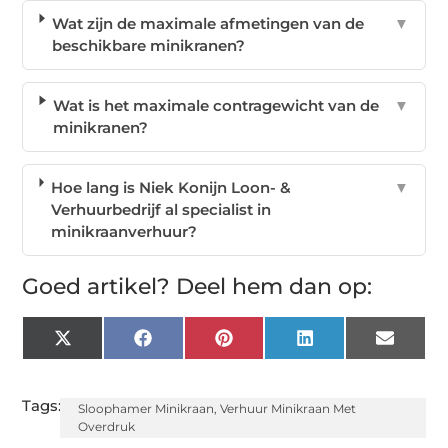
Wat zijn de maximale afmetingen van de
▼
beschikbare minikranen?
Wat is het maximale contragewicht van de
▼
minikranen?
Hoe lang is Niek Konijn Loon- &
▼
Verhuurbedrijf al specialist in
minikraanverhuur?
Goed artikel? Deel hem dan op:
X
Facebook
Pinterest
LinkedIn
Email
(Twitter)
Tags:
Sloophamer Minikraan
,
Verhuur Minikraan Met
Overdruk