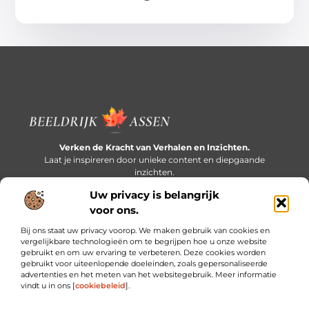
Verken de Kracht van Verhalen en Inzichten.
Laat je inspireren door unieke content en diepgaande
inzichten.
Uw privacy is belangrijk
Bericht categorie
voor ons.
Bij ons staat uw privacy voorop. We maken gebruik van cookies en
vergelijkbare technologieën om te begrijpen hoe u onze website
gebruikt en om uw ervaring te verbeteren. Deze cookies worden
Onze informatie
gebruikt voor uiteenlopende doeleinden, zoals gepersonaliseerde
advertenties en het meten van het websitegebruik. Meer informatie
Extra geld verdienen: slim bijverdienen in een druk bestaan
vindt u in ons [
cookiebeleid
].