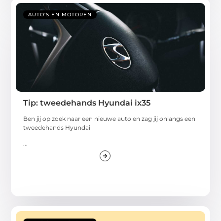
AUTO'S EN MOTOREN
Tip: tweedehands Hyundai ix35
Ben jij op zoek naar een nieuwe auto en zag jij onlangs een
tweedehands Hyundai
...