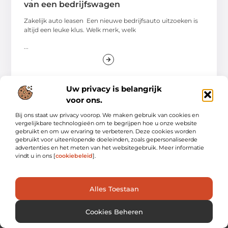
van een bedrijfswagen
Zakelijk auto leasen Een nieuwe bedrijfsauto uitzoeken is
altijd een leuke klus. Welk merk, welk
...
Uw privacy is belangrijk
voor ons.
Bij ons staat uw privacy voorop. We maken gebruik van cookies en
vergelijkbare technologieën om te begrijpen hoe u onze website
gebruikt en om uw ervaring te verbeteren. Deze cookies worden
gebruikt voor uiteenlopende doeleinden, zoals gepersonaliseerde
advertenties en het meten van het websitegebruik. Meer informatie
vindt u in ons [
cookiebeleid
].
Verken de Kracht van Verhalen en Inzichten.
Alles Toestaan
Laat je inspireren door unieke content en diepgaande
inzichten.
Cookies Beheren
Bericht categorie