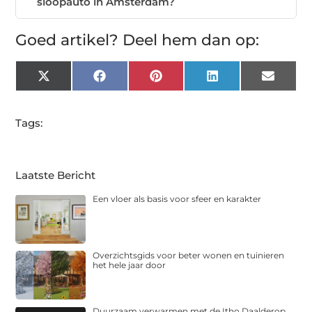
sloopauto in Amsterdam?
Goed artikel? Deel hem dan op:
X
Facebook
Pinterest
LinkedIn
Email
(Twitter)
Tags:
Laatste Bericht
Een vloer als basis voor sfeer en karakter
Overzichtsgids voor beter wonen en tuinieren
het hele jaar door
Duurzaam verwarmen met de Itho Daalderop