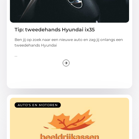
Tip: tweedehands Hyundai ix35
Ben jij op zoek naar een nieuwe auto en zag jij onlangs een
tweedehands Hyundai
...
AUTO'S EN MOTOREN