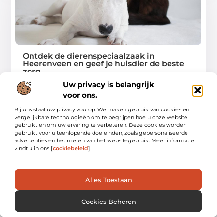
Ontdek de dierenspeciaalzaak in
Heerenveen en geef je huisdier de beste
zorg
Uw privacy is belangrijk
Welkom bij de dierenspeciaalzaak in Heerenveen
voor ons.
(Huisdierbenodigdheden), waar je alles kunt vinden om je
huisdier
Bij ons staat uw privacy voorop. We maken gebruik van cookies en
vergelijkbare technologieën om te begrijpen hoe u onze website
...
gebruikt en om uw ervaring te verbeteren. Deze cookies worden
gebruikt voor uiteenlopende doeleinden, zoals gepersonaliseerde
advertenties en het meten van het websitegebruik. Meer informatie
vindt u in ons [
cookiebeleid
].
WINKELEN
Alles Toestaan
Cookies Beheren