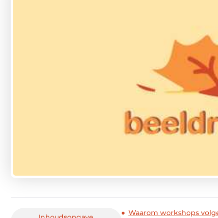
Waarom workshops volgen
Inhoudsopgave