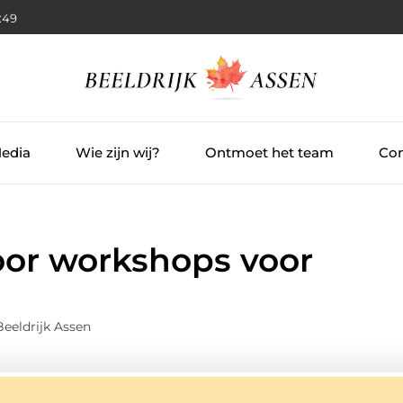
:50
Media
Wie zijn wij?
Ontmoet het team
Con
oor workshops voor
eeldrijk Assen