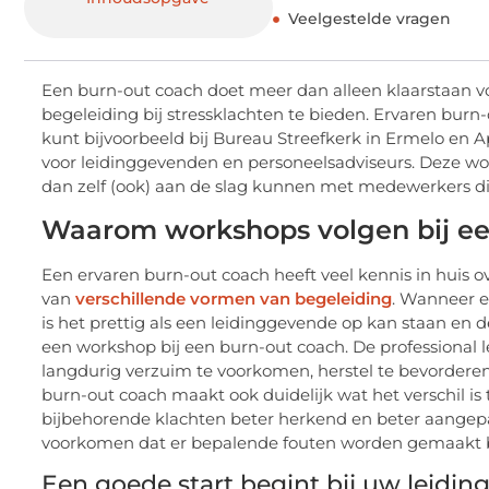
Veelgestelde vragen
Een burn-out coach doet meer dan alleen klaarstaan v
begeleiding bij stressklachten te bieden. Ervaren bur
kunt bijvoorbeeld bij Bureau Streefkerk in Ermelo en A
voor leidinggevenden en personeelsadviseurs. Deze work
dan zelf (ook) aan de slag kunnen met medewerkers die 
Waarom workshops volgen bij ee
Een ervaren burn-out coach heeft veel kennis in huis 
van
verschillende vormen van begeleiding
. Wanneer e
is het prettig als een leidinggevende op kan staan en 
een workshop bij een burn-out coach. De professional 
langdurig verzuim te voorkomen, herstel te bevordere
burn-out coach maakt ook duidelijk wat het verschil i
bijbehorende klachten beter herkend en beter aange
voorkomen dat er bepalende fouten worden gemaakt bi
Een goede start begint bij uw leidi