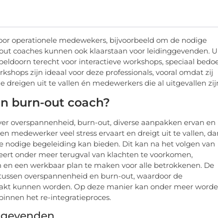
oor operationele medewekers, bijvoorbeeld om de nodige
n-out coaches kunnen ook klaarstaan voor leidinggevenden. U
peldoorn terecht voor interactieve workshops, speciaal bedo
shops zijn ideaal voor deze professionals, vooral omdat zij
dreigen uit te vallen én medewerkers die al uitgevallen zij
n burn-out coach?
over overspannenheid, burn-out, diverse aanpakken ervan en
en medewerker veel stress ervaart en dreigt uit te vallen, da
de nodige begeleiding kan bieden. Dit kan na het volgen van
leert onder meer terugval van klachten te voorkomen,
n en een werkbaar plan te maken voor alle betrokkenen. De
s tussen overspannenheid en burn-out, waardoor de
pakt kunnen worden. Op deze manier kan onder meer word
nnen het re-integratieproces.
nggevenden