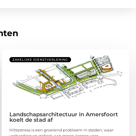
hten
ZAKELIJKE DIENSTVERLENING
Landschapsarchitectuur in Amersfoort
koelt de stad af
Hittestress is een groeiend probleem in steden, waar
verharding en gebrek aan groen zorgen voor