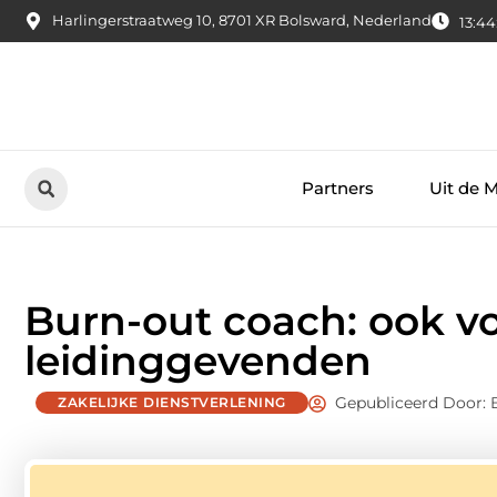
Harlingerstraatweg 10, 8701 XR Bolsward, Nederland
13:44
Partners
Uit de 
Burn-out coach: ook v
leidinggevenden
Gepubliceerd Door: B
ZAKELIJKE DIENSTVERLENING