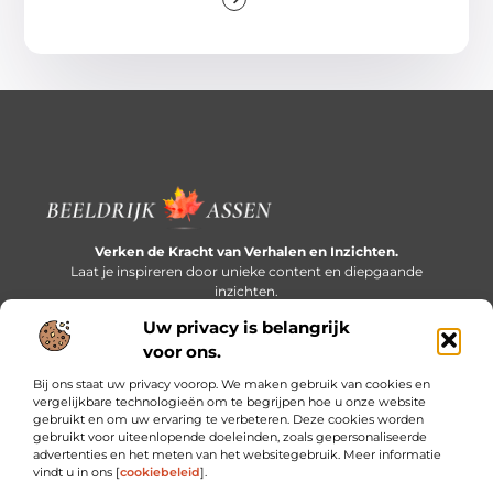
Verken de Kracht van Verhalen en Inzichten.
Laat je inspireren door unieke content en diepgaande
inzichten.
Uw privacy is belangrijk
Bericht categorie
voor ons.
Bij ons staat uw privacy voorop. We maken gebruik van cookies en
vergelijkbare technologieën om te begrijpen hoe u onze website
gebruikt en om uw ervaring te verbeteren. Deze cookies worden
Onze informatie
gebruikt voor uiteenlopende doeleinden, zoals gepersonaliseerde
advertenties en het meten van het websitegebruik. Meer informatie
Extra geld verdienen: slim bijverdienen in een druk bestaan
vindt u in ons [
cookiebeleid
].