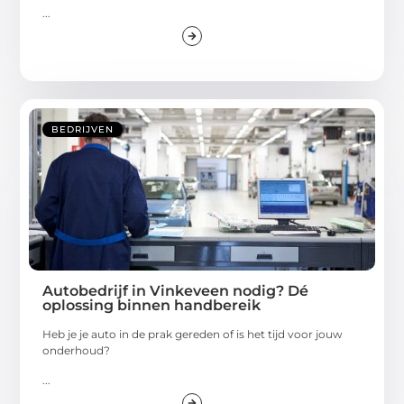
...
BEDRIJVEN
Autobedrijf in Vinkeveen nodig? Dé
oplossing binnen handbereik
Heb je je auto in de prak gereden of is het tijd voor jouw
onderhoud?
...