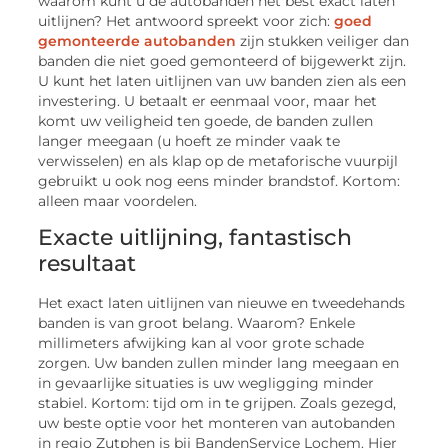
waarom kunt u de autobanden het best exact laten
uitlijnen? Het antwoord spreekt voor zich:
goed
gemonteerde autobanden
zijn stukken veiliger dan
banden die niet goed gemonteerd of bijgewerkt zijn.
U kunt het laten uitlijnen van uw banden zien als een
investering. U betaalt er eenmaal voor, maar het
komt uw veiligheid ten goede, de banden zullen
langer meegaan (u hoeft ze minder vaak te
verwisselen) en als klap op de metaforische vuurpijl
gebruikt u ook nog eens minder brandstof. Kortom:
alleen maar voordelen.
Exacte uitlijning, fantastisch
resultaat
Het exact laten uitlijnen van nieuwe en tweedehands
banden is van groot belang. Waarom? Enkele
millimeters afwijking kan al voor grote schade
zorgen. Uw banden zullen minder lang meegaan en
in gevaarlijke situaties is uw wegligging minder
stabiel. Kortom: tijd om in te grijpen. Zoals gezegd,
uw beste optie voor het monteren van autobanden
in regio Zutphen is bij BandenService Lochem. Hier