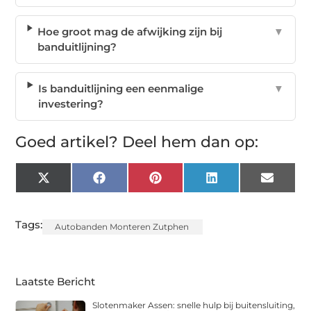
Hoe groot mag de afwijking zijn bij
▼
banduitlijning?
Is banduitlijning een eenmalige
▼
investering?
Goed artikel? Deel hem dan op:
X
Facebook
Pinterest
LinkedIn
Email
(Twitter)
Tags:
Autobanden Monteren Zutphen
Laatste Bericht
Slotenmaker Assen: snelle hulp bij buitensluiting,