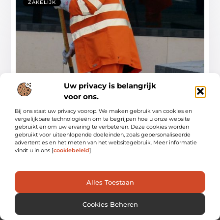
ZAKELIJK
Uw privacy is belangrijk
Alles wat u moet weten over
voor ons.
veiligheidskleding
Bij ons staat uw privacy voorop. We maken gebruik van cookies en
De veiligheid binnen de werkomgeving is heel belangrijk.
vergelijkbare technologieën om te begrijpen hoe u onze website
Zo is het goed zichtbaar soms van
gebruikt en om uw ervaring te verbeteren. Deze cookies worden
gebruikt voor uiteenlopende doeleinden, zoals gepersonaliseerde
...
advertenties en het meten van het websitegebruik. Meer informatie
vindt u in ons [
cookiebeleid
].
Alles Toestaan
Cookies Beheren