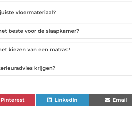
juiste vloermateriaal?
het beste voor de slaapkamer?
 het kiezen van een matras?
terieuradvies krijgen?
Pinterest
LinkedIn
Email