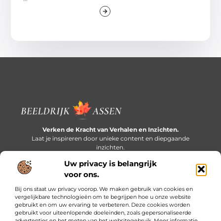
Verken de Kracht van Verhalen en Inzichten.
Laat je inspireren door unieke content en diepgaande
inzichten.
Uw privacy is belangrijk
Bericht categorie
voor ons.
Bij ons staat uw privacy voorop. We maken gebruik van cookies en
vergelijkbare technologieën om te begrijpen hoe u onze website
gebruikt en om uw ervaring te verbeteren. Deze cookies worden
Onze informatie
gebruikt voor uiteenlopende doeleinden, zoals gepersonaliseerde
advertenties en het meten van het websitegebruik. Meer informatie
Extra geld verdienen: slim bijverdienen in een druk bestaan