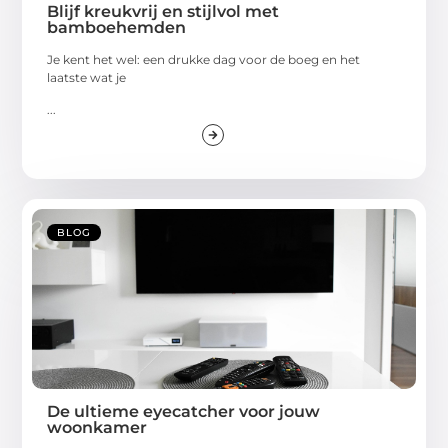
Blijf kreukvrij en stijlvol met
bamboehemden
Je kent het wel: een drukke dag voor de boeg en het
laatste wat je
...
BLOG
De ultieme eyecatcher voor jouw
woonkamer