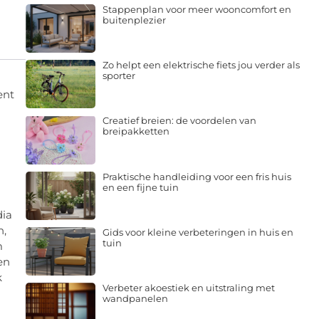
Stappenplan voor meer wooncomfort en
buitenplezier
Zo helpt een elektrische fiets jou verder als
sporter
ent
Creatief breien: de voordelen van
breipakketten
Praktische handleiding voor een fris huis
en een fijne tuin
dia
n,
Gids voor kleine verbeteringen in huis en
tuin
m
en
k
Verbeter akoestiek en uitstraling met
wandpanelen