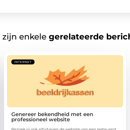
 zijn enkele
gerelateerde beric
INTERNET
Genereer bekendheid met een
professioneel website
Bezoek jij ook altijd even de website van een restaurant,