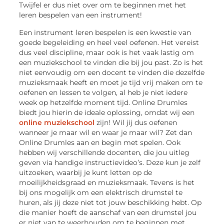
Twijfel er dus niet over om te beginnen met het
leren bespelen van een instrument!
Een instrument leren bespelen is een kwestie van
goede begeleiding en heel veel oefenen. Het vereist
dus veel discipline, maar ook is het vaak lastig om
een muziekschool te vinden die bij jou past. Zo is het
niet eenvoudig om een docent te vinden die dezelfde
muzieksmaak heeft en moet je tijd vrij maken om te
oefenen en lessen te volgen, al heb je niet iedere
week op hetzelfde moment tijd. Online Drumles
biedt jou hierin de ideale oplossing, omdat wij een
online muziekschool
zijn! Wil jij dus oefenen
wanneer je maar wil en waar je maar wil? Zet dan
Online Drumles aan en begin met spelen. Ook
hebben wij verschillende docenten, die jou uitleg
geven via handige instructievideo’s. Deze kun je zelf
uitzoeken, waarbij je kunt letten op de
moeilijkheidsgraad en muzieksmaak. Tevens is het
bij ons mogelijk om een elektrisch drumstel te
huren, als jij deze niet tot jouw beschikking hebt. Op
die manier hoeft de aanschaf van een drumstel jou
er niet van te weerhouden om te beginnen met