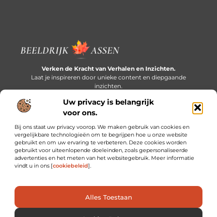
Verken de Kracht van Verhalen en Inzichten.
Laat je inspireren door unieke content en diepgaande
inzichten.
Uw privacy is belangrijk
Bericht categorie
voor ons.
Bij ons staat uw privacy voorop. We maken gebruik van cookies en
vergelijkbare technologieën om te begrijpen hoe u onze website
gebruikt en om uw ervaring te verbeteren. Deze cookies worden
Onze informatie
gebruikt voor uiteenlopende doeleinden, zoals gepersonaliseerde
advertenties en het meten van het websitegebruik. Meer informatie
Extra geld verdienen: slim bijverdienen in een druk bestaan
vindt u in ons [
cookiebeleid
].
Alles Toestaan
Website index
Cookiebeleid (EU)
@2025 www.beeldrijkassen.nl. All Right Reserved.