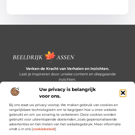
Verken de Kracht van Verhalen en Inzichten.
Laat je inspireren door unieke content en diepgaande
inzichten.
Uw privacy is belangrijk
Bericht categorie
voor ons.
Bij ons staat uw privacy voorop. We maken gebruik van cookies en
vergelijkbare technologieën om te begrijpen hoe u onze website
gebruikt en om uw ervaring te verbeteren. Deze cookies worden
Onze informatie
gebruikt voor uiteenlopende doeleinden, zoals gepersonaliseerde
advertenties en het meten van het websitegebruik. Meer informatie
Extra geld verdienen: slim bijverdienen in een druk bestaan
vindt u in ons [
cookiebeleid
].