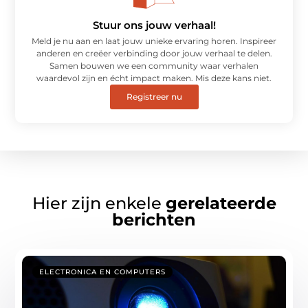
Stuur ons jouw verhaal!
Meld je nu aan en laat jouw unieke ervaring horen. Inspireer
anderen en creëer verbinding door jouw verhaal te delen.
Samen bouwen we een community waar verhalen
waardevol zijn en écht impact maken. Mis deze kans niet.
Registreer nu
Hier zijn enkele
gerelateerde
berichten
ELECTRONICA EN COMPUTERS