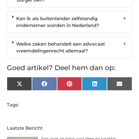
Kan ik als buitenlander zelfstandig
▼
ondernemer worden in Nederland?
Welke zaken behandelt een advocaat
▼
vreemdelingenrecht allemaal?
Goed artikel? Deel hem dan op:
X
Facebook
Pinterest
LinkedIn
Email
(Twitter)
Tags:
Laatste Bericht
Een vloer als basis voor sfeer en karakter